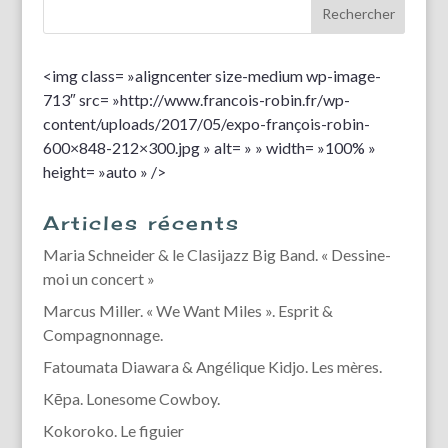
<img class= »aligncenter size-medium wp-image-
713″ src= »http://www.francois-robin.fr/wp-
content/uploads/2017/05/expo-françois-robin-
600×848-212×300.jpg » alt= » » width= »100% »
height= »auto » />
Articles récents
Maria Schneider & le Clasijazz Big Band. « Dessine-
moi un concert »
Marcus Miller. « We Want Miles ». Esprit &
Compagnonnage.
Fatoumata Diawara & Angélique Kidjo. Les mères.
Kēpa. Lonesome Cowboy.
Kokoroko. Le figuier