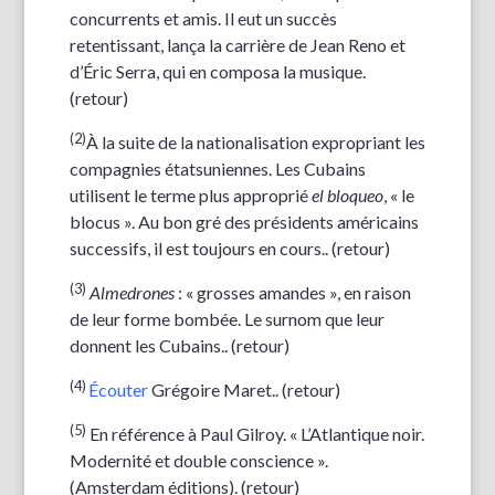
concurrents et amis. Il eut un succès
retentissant, lança la carrière de Jean Reno et
d’Éric Serra, qui en composa la musique.
(
retour
)
(2)
À la suite de la nationalisation expropriant les
compagnies étatsuniennes. Les Cubains
utilisent le terme plus approprié
el bloqueo
, « le
blocus ». Au bon gré des présidents américains
successifs, il est toujours en cours.. (
retour
)
(3)
Almedrones
: « grosses amandes », en raison
de leur forme bombée. Le surnom que leur
donnent les Cubains.. (
retour
)
(4)
Écouter
Grégoire Maret.. (
retour
)
(5)
En référence à Paul Gilroy. « L’Atlantique noir.
Modernité et double conscience ».
(Amsterdam éditions). (
retour
)