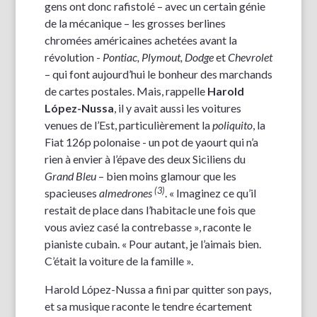
gens ont donc rafistolé – avec un certain génie
de la mécanique – les grosses berlines
chromées américaines achetées avant la
révolution -
Pontiac, Plymout, Dodge
et
Chevrolet
– qui font aujourd’hui le bonheur des marchands
de cartes postales. Mais, rappelle
Harold
L
ópez-Nussa
, il y avait aussi les voitures
venues de l’Est, particulièrement la
poliquito
, la
Fiat 126p polonaise - un pot de yaourt qui n’a
rien à envier à l’épave des deux Siciliens du
Grand Bleu
– bien moins glamour que les
(3)
spacieuses
almedrones
. « Imaginez ce qu’il
restait de place dans l’habitacle une fois que
vous aviez casé la contrebasse », raconte le
pianiste cubain. « Pour autant, je l’aimais bien.
C’était la voiture de la famille ».
Harold López-Nussa a fini par quitter son pays,
et sa musique raconte le tendre écartement