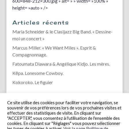
600×848-212×300.jpg » alt= » » width= »100% »
height= »auto » />
Articles récents
Maria Schneider & le Clasijazz Big Band. « Dessine-
moi un concert »
Marcus Miller. « We Want Miles ». Esprit &
Compagnonnage.
Fatoumata Diawara & Angélique Kidjo. Les mères.
Kēpa. Lonesome Cowboy.
Kokoroko. Le figuier
Ce site utilise des cookies pour faciliter votre navigation, se
souvenir de vos préférences lors de vos prochaines visites et
effectuer des statistiques de visite. En cliquant sur
"ACCEPTER", vous consentez à l'utilisation de l'ensemble des
cookies. En cliquant sur "Réglages" vous pouvez sélectionner
les types de cookies à activer.
Voir la page Politique de