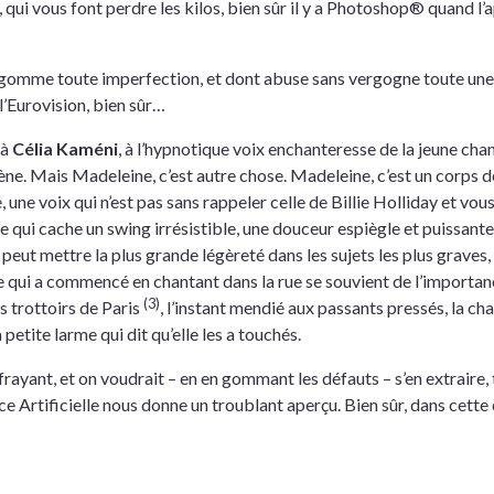
r, qui vous font perdre les kilos, bien sûr il y a Photoshop® quand l
i gomme toute imperfection, et dont abuse sans vergogne toute une je
 l’Eurovision, bien sûr…
 à
Célia Kaméni
, à l’hypnotique voix enchanteresse de la jeune cha
. Mais Madeleine, c’est autre chose. Madeleine, c’est un corps de c
, une voix qui n’est pas sans rappeler celle de Billie Holliday et v
 qui cache un swing irrésistible, une douceur espiègle et puissante 
 peut mettre la plus grande légèreté dans les sujets les plus graves, i
le qui a commencé en chantant dans la rue se souvient de l’importan
(3)
s trottoirs de Paris
, l’instant mendié aux passants pressés, la ch
a petite larme qui dit qu’elle les a touchés.
ffrayant, et on voudrait – en en gommant les défauts – s’en extraire,
nce Artificielle nous donne un troublant aperçu. Bien sûr, dans cett