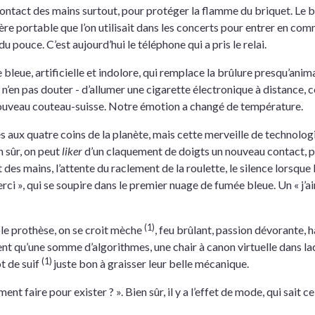
contact des mains surtout, pour protéger la flamme du briquet. Le b
re portable que l’on utilisait dans les concerts pour entrer en comm
u pouce. C’est aujourd’hui le téléphone qui a pris le relai.
re bleue, artificielle et indolore, qui remplace la brûlure presqu’ani
n’en pas douter - d’allumer une cigarette électronique à distance, c
uveau couteau-suisse. Notre émotion a changé de température.
aux quatre coins de la planète, mais cette merveille de technologi
n sûr, on peut
liker
d’un claquement de doigts un nouveau contact, p
t des mains, l’attente du raclement de la roulette, le silence lorsq
erci », qui se soupire dans le premier nuage de fumée bleue. Un « j’a
(1)
ble prothèse, on se croit mèche
, feu brûlant, passion dévorante, 
ent qu’une somme d’algorithmes, une chair à canon virtuelle dans l
(1)
ot de suif
juste bon à graisser leur belle mécanique.
mment faire pour exister ? ». Bien sûr, il y a l’effet de mode, qui sait