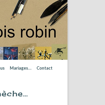
tus
Mariages…
Contact
mèche…