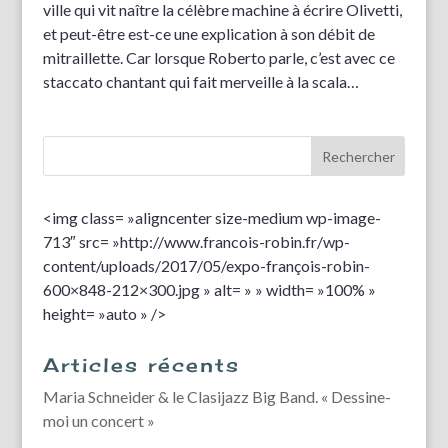
ville qui vit naître la célèbre machine à écrire Olivetti,
et peut-être est-ce une explication à son débit de
mitraillette. Car lorsque Roberto parle, c’est avec ce
staccato chantant qui fait merveille à la scala…
<img class= »aligncenter size-medium wp-image-
713″ src= »http://www.francois-robin.fr/wp-
content/uploads/2017/05/expo-françois-robin-
600×848-212×300.jpg » alt= » » width= »100% »
height= »auto » />
Articles récents
Maria Schneider & le Clasijazz Big Band. « Dessine-
moi un concert »