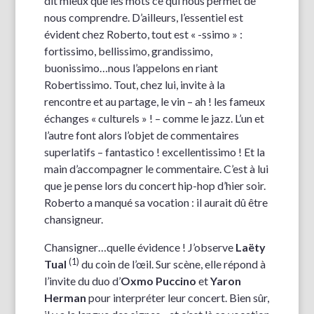
dit mieux que les mots ce qui nous permet de
nous comprendre. D’ailleurs, l’essentiel est
évident chez Roberto, tout est « -ssimo » :
fortissimo, bellissimo, grandissimo,
buonissimo…nous l’appelons en riant
Robertissimo. Tout, chez lui, invite à la
rencontre et au partage, le vin – ah ! les fameux
échanges « culturels » ! – comme le jazz. L’un et
l’autre font alors l’objet de commentaires
superlatifs – fantastico ! excellentissimo ! Et la
main d’accompagner le commentaire. C’est à lui
que je pense lors du concert hip-hop d’hier soir.
Roberto a manqué sa vocation : il aurait dû être
chansigneur.
Chansigner…quelle évidence ! J’observe
Laëty
(1)
Tual
du coin de l’œil. Sur scène, elle répond à
l’invite du duo d’
Oxmo Puccino
et
Yaron
Herman
pour interpréter leur concert. Bien sûr,