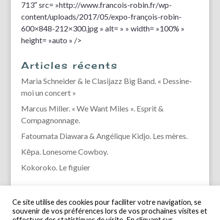
713″ src= »http://www.francois-robin.fr/wp-
content/uploads/2017/05/expo-françois-robin-
600×848-212×300.jpg » alt= » » width= »100% »
height= »auto » />
Articles récents
Maria Schneider & le Clasijazz Big Band. « Dessine-
moi un concert »
Marcus Miller. « We Want Miles ». Esprit &
Compagnonnage.
Fatoumata Diawara & Angélique Kidjo. Les mères.
Kēpa. Lonesome Cowboy.
Kokoroko. Le figuier
Ce site utilise des cookies pour faciliter votre navigation, se
souvenir de vos préférences lors de vos prochaines visites et
effectuer des statistiques de visite. En cliquant sur