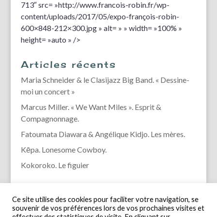
713″ src= »http://www.francois-robin.fr/wp-
content/uploads/2017/05/expo-françois-robin-
600×848-212×300.jpg » alt= » » width= »100% »
height= »auto » />
Articles récents
Maria Schneider & le Clasijazz Big Band. « Dessine-
moi un concert »
Marcus Miller. « We Want Miles ». Esprit &
Compagnonnage.
Fatoumata Diawara & Angélique Kidjo. Les mères.
Kēpa. Lonesome Cowboy.
Kokoroko. Le figuier
Ce site utilise des cookies pour faciliter votre navigation, se
souvenir de vos préférences lors de vos prochaines visites et
effectuer des statistiques de visite. En cliquant sur