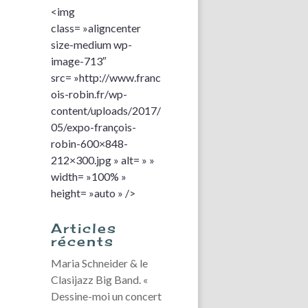
<img
class= »aligncenter
size-medium wp-
image-713″
src= »http://www.franc
ois-robin.fr/wp-
content/uploads/2017/
05/expo-françois-
robin-600×848-
212×300.jpg » alt= » »
width= »100% »
height= »auto » />
Articles
récents
Maria Schneider & le
Clasijazz Big Band. «
Dessine-moi un concert