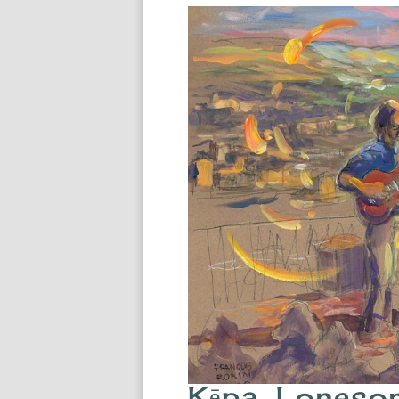
Kēpa. Loneso