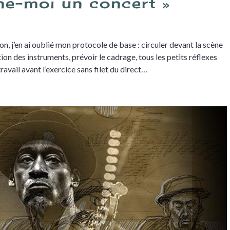
ne-moi un concert »
on, j’en ai oublié mon protocole de base : circuler devant la scène
tion des instruments, prévoir le cadrage, tous les petits réflexes
avail avant l’exercice sans filet du direct…