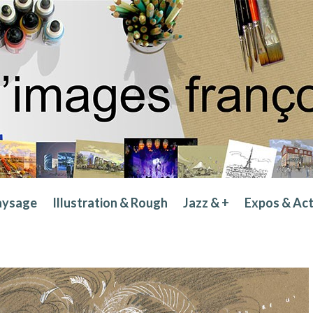
aysage
Illustration & Rough
Jazz & +
Expos & Ac