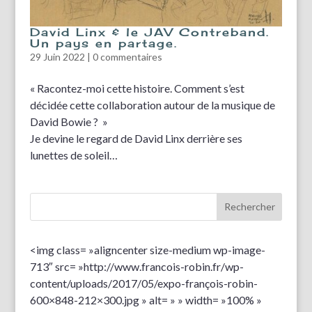
David Linx & le JAV Contreband.
Un pays en partage.
29 Juin 2022
|
0 commentaires
« Racontez-moi cette histoire. Comment s’est
décidée cette collaboration autour de la musique de
David Bowie ? »
Je devine le regard de David Linx derrière ses
lunettes de soleil…
<img class= »aligncenter size-medium wp-image-
713″ src= »http://www.francois-robin.fr/wp-
content/uploads/2017/05/expo-françois-robin-
600×848-212×300.jpg » alt= » » width= »100% »