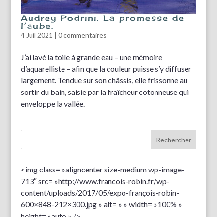
Audrey Podrini. La promesse de
l’aube.
4 Juil 2021
|
0 commentaires
J’ai lavé la toile à grande eau – une mémoire
d’aquarelliste – afin que la couleur puisse s’y diffuser
largement. Tendue sur son châssis, elle frissonne au
sortir du bain, saisie par la fraîcheur cotonneuse qui
enveloppe la vallée.
<img class= »aligncenter size-medium wp-image-
713″ src= »http://www.francois-robin.fr/wp-
content/uploads/2017/05/expo-françois-robin-
600×848-212×300.jpg » alt= » » width= »100% »
height= »auto » />