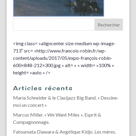
<img class= »aligncenter size-medium wp-image-
713″ src= »http://www.francois-robin.fr/wp-
content/uploads/2017/05/expo-françois-robin-
600×848-212×300.jpg » alt= » » width= »100% »
height= »auto » />
Articles récents
Maria Schneider & le Clasijazz Big Band. « Dessine-
moi un concert »
Marcus Miller. « We Want Miles ». Esprit &
Compagnonnage.
Fatoumata Diawara & Angélique Kidjo. Les mères.