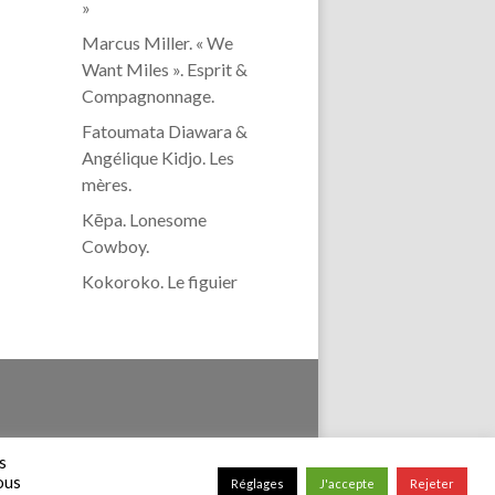
»
Marcus Miller. « We
Want Miles ». Esprit &
Compagnonnage.
Fatoumata Diawara &
Angélique Kidjo. Les
mères.
Kēpa. Lonesome
Cowboy.
Kokoroko. Le figuier
confidentialité
s
vous
Réglages
J'accepte
Rejeter