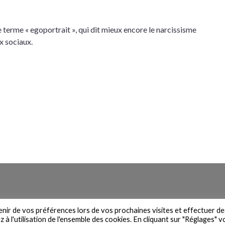
 le terme « egoportrait », qui dit mieux encore le narcissisme
x sociaux.
n du site
Contact
Newsletter
Mentions légales
Politique de 
venir de vos préférences lors de vos prochaines visites et effectuer de
à l'utilisation de l'ensemble des cookies. En cliquant sur "Réglages" 