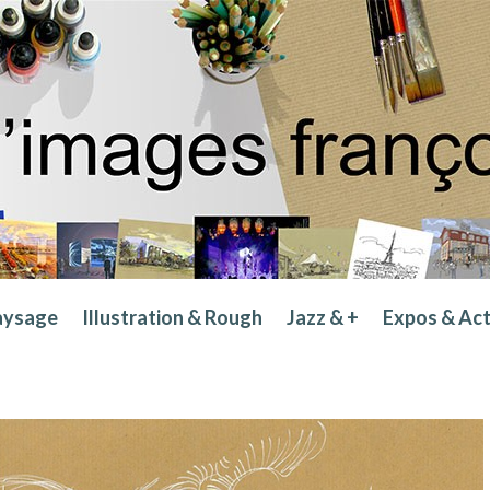
aysage
Illustration & Rough
Jazz & +
Expos & Ac