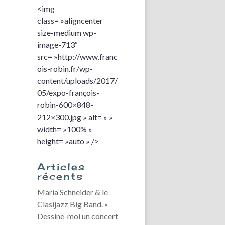
<img
class= »aligncenter
size-medium wp-
image-713″
src= »http://www.franc
ois-robin.fr/wp-
content/uploads/2017/
05/expo-françois-
robin-600×848-
212×300.jpg » alt= » »
width= »100% »
height= »auto » />
Articles
récents
Maria Schneider & le
Clasijazz Big Band. «
Dessine-moi un concert