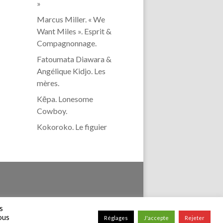
»
Marcus Miller. « We
Want Miles ». Esprit &
Compagnonnage.
Fatoumata Diawara &
Angélique Kidjo. Les
mères.
Kēpa. Lonesome
Cowboy.
Kokoroko. Le figuier
confidentialité
s
vous
Réglages
J'accepte
Rejeter