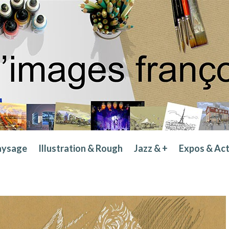
aysage
Illustration & Rough
Jazz & +
Expos & Ac