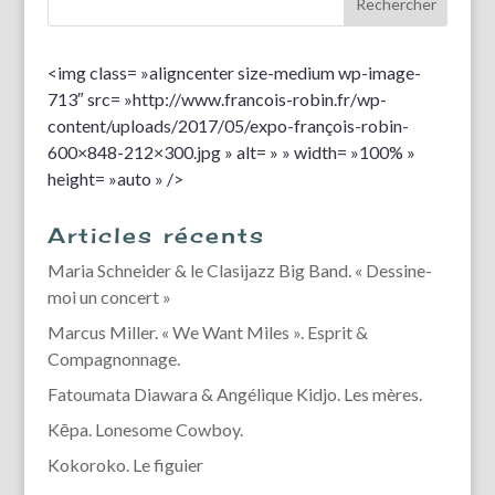
<img class= »aligncenter size-medium wp-image-
713″ src= »http://www.francois-robin.fr/wp-
content/uploads/2017/05/expo-françois-robin-
600×848-212×300.jpg » alt= » » width= »100% »
height= »auto » />
Articles récents
Maria Schneider & le Clasijazz Big Band. « Dessine-
moi un concert »
Marcus Miller. « We Want Miles ». Esprit &
Compagnonnage.
Fatoumata Diawara & Angélique Kidjo. Les mères.
Kēpa. Lonesome Cowboy.
Kokoroko. Le figuier