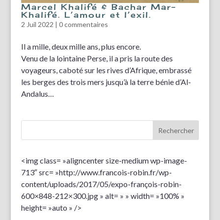
Marcel Khalifé & Bachar Mar-
Khalifé. L’amour et l’exil.
2 Juil 2022
|
0 commentaires
Il a mille, deux mille ans, plus encore.
Venu de la lointaine Perse, il a pris la route des
voyageurs, caboté sur les rives d’Afrique, embrassé
les berges des trois mers jusqu’à la terre bénie d’Al-
Andalus…
<img class= »aligncenter size-medium wp-image-
713″ src= »http://www.francois-robin.fr/wp-
content/uploads/2017/05/expo-françois-robin-
600×848-212×300.jpg » alt= » » width= »100% »
height= »auto » />