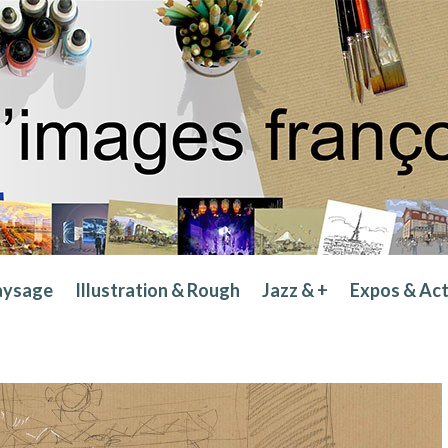
aysage
Illustration & Rough
Jazz & +
Expos & Ac