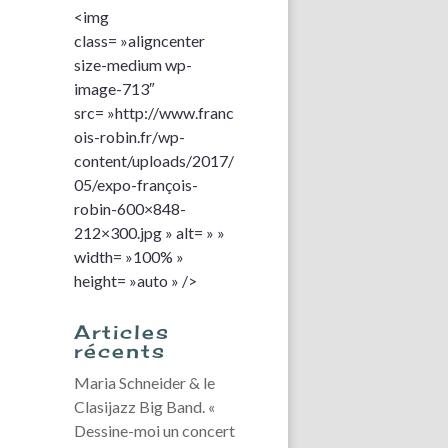
<img
class= »aligncenter
size-medium wp-
image-713″
src= »http://www.franc
ois-robin.fr/wp-
content/uploads/2017/
05/expo-françois-
robin-600×848-
212×300.jpg » alt= » »
width= »100% »
height= »auto » />
Articles
récents
Maria Schneider & le
Clasijazz Big Band. «
Dessine-moi un concert