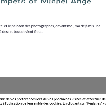
umpets of Michel Ange
 et le peloton des photographes, devant moi, m’a déjà mis une
à dessin, tout devient flou…
n du site
Contact
Newsletter
Mentions légales
Politique de 
venir de vos préférences lors de vos prochaines visites et effectuer de
à l'utilisation de l'ensemble des cookies. En cliquant sur "Réglages" 