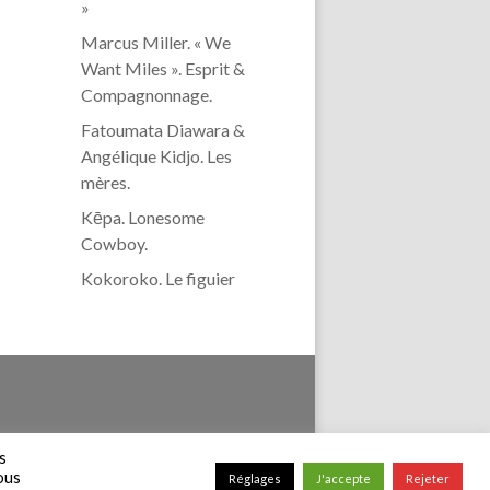
»
Marcus Miller. « We
Want Miles ». Esprit &
Compagnonnage.
Fatoumata Diawara &
Angélique Kidjo. Les
mères.
Kēpa. Lonesome
Cowboy.
Kokoroko. Le figuier
confidentialité
s
vous
Réglages
J'accepte
Rejeter