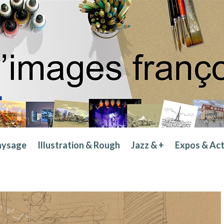
aysage
Illustration & Rough
Jazz & +
Expos & Ac