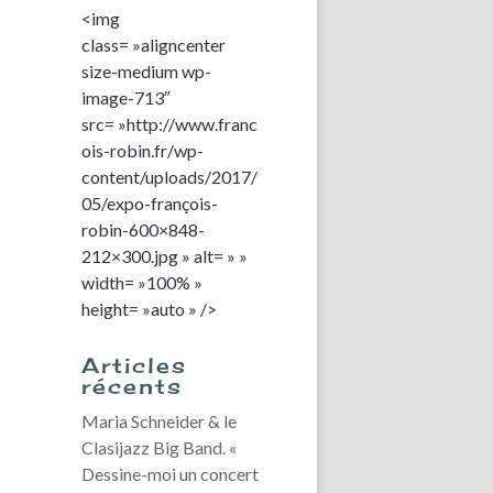
<img
class= »aligncenter
size-medium wp-
image-713″
src= »http://www.franc
ois-robin.fr/wp-
content/uploads/2017/
05/expo-françois-
robin-600×848-
212×300.jpg » alt= » »
width= »100% »
height= »auto » />
Articles
récents
Maria Schneider & le
Clasijazz Big Band. «
Dessine-moi un concert