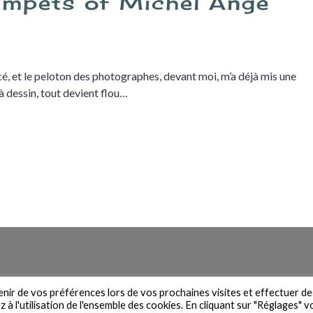
umpets of Michel Ange
 et le peloton des photographes, devant moi, m’a déjà mis une
à dessin, tout devient flou…
n du site
Contact
Newsletter
Mentions légales
Politique de 
venir de vos préférences lors de vos prochaines visites et effectuer de
à l'utilisation de l'ensemble des cookies. En cliquant sur "Réglages" 