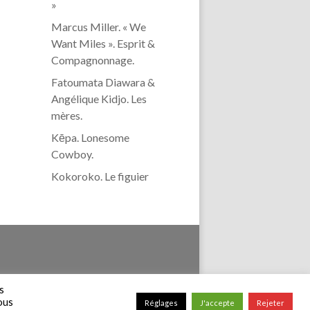
»
Marcus Miller. « We
Want Miles ». Esprit &
Compagnonnage.
Fatoumata Diawara &
Angélique Kidjo. Les
mères.
Kēpa. Lonesome
Cowboy.
Kokoroko. Le figuier
confidentialité
s
vous
Réglages
J'accepte
Rejeter