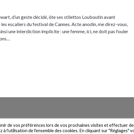
ewart, d’un geste décidé, ôte ses stilettos Louboutin avant
 les escaliers du festival de Cannes. Acte anodin, me direz-vous,
nsi une interdiction implicite : une femme, ici, ne doit pas fouler
alons…
n du site
Contact
Newsletter
Mentions légales
Politique de 
venir de vos préférences lors de vos prochaines visites et effectuer de
à l'utilisation de l'ensemble des cookies. En cliquant sur "Réglages" 