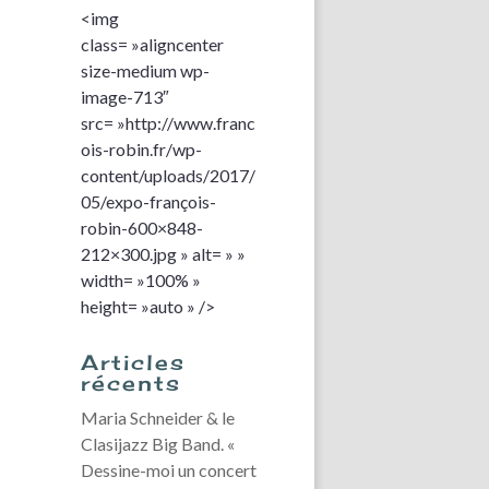
<img
class= »aligncenter
size-medium wp-
image-713″
src= »http://www.franc
ois-robin.fr/wp-
content/uploads/2017/
05/expo-françois-
robin-600×848-
212×300.jpg » alt= » »
width= »100% »
height= »auto » />
Articles
récents
Maria Schneider & le
Clasijazz Big Band. «
Dessine-moi un concert