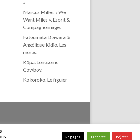
»
Marcus Miller. « We
Want Miles ». Esprit &
Compagnonnage.
Fatoumata Diawara &
Angélique Kidjo. Les
mères.
Kēpa. Lonesome
Cowboy.
Kokoroko. Le figuier
confidentialité
s
vous
Réglages
J'accepte
Rejeter