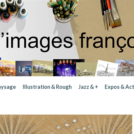
aysage
Illustration & Rough
Jazz & +
Expos & Ac