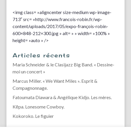
<img class= »aligncenter size-medium wp-image-
713″ src= »http://www.francois-robin.fr/wp-
content/uploads/2017/05/expo-françois-robin-
600×848-212×300.jpg » alt= » » width= »100% »
height= »auto » />
Articles récents
Maria Schneider & le Clasijazz Big Band. « Dessine-
moi un concert »
Marcus Miller. « We Want Miles ». Esprit &
Compagnonnage.
Fatoumata Diawara & Angélique Kidjo. Les mères.
Kēpa. Lonesome Cowboy.
Kokoroko. Le figuier