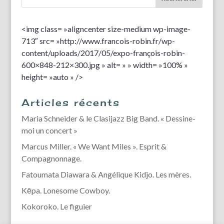
<img class= »aligncenter size-medium wp-image-
713″ src= »http://www.francois-robin.fr/wp-
content/uploads/2017/05/expo-françois-robin-
600×848-212×300.jpg » alt= » » width= »100% »
height= »auto » />
Articles récents
Maria Schneider & le Clasijazz Big Band. « Dessine-
moi un concert »
Marcus Miller. « We Want Miles ». Esprit &
Compagnonnage.
Fatoumata Diawara & Angélique Kidjo. Les mères.
Kēpa. Lonesome Cowboy.
Kokoroko. Le figuier