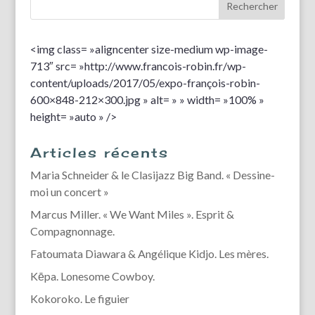
<img class= »aligncenter size-medium wp-image-
713″ src= »http://www.francois-robin.fr/wp-
content/uploads/2017/05/expo-françois-robin-
600×848-212×300.jpg » alt= » » width= »100% »
height= »auto » />
Articles récents
Maria Schneider & le Clasijazz Big Band. « Dessine-
moi un concert »
Marcus Miller. « We Want Miles ». Esprit &
Compagnonnage.
Fatoumata Diawara & Angélique Kidjo. Les mères.
Kēpa. Lonesome Cowboy.
Kokoroko. Le figuier