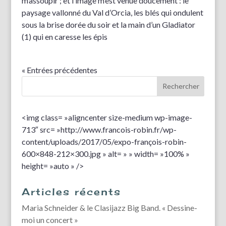
m’assoupir ; et l’image m’est venue doucement : le
paysage vallonné du Val d’Orcia, les blés qui ondulent
sous la brise dorée du soir et la main d’un Gladiator
(1) qui en caresse les épis
« Entrées précédentes
<img class= »aligncenter size-medium wp-image-
713″ src= »http://www.francois-robin.fr/wp-
content/uploads/2017/05/expo-françois-robin-
600×848-212×300.jpg » alt= » » width= »100% »
height= »auto » />
Articles récents
Maria Schneider & le Clasijazz Big Band. « Dessine-
moi un concert »