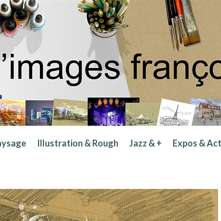
aysage
Illustration & Rough
Jazz & +
Expos & Ac