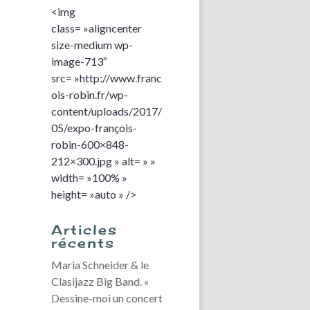
<img
class= »aligncenter
size-medium wp-
image-713″
src= »http://www.franc
ois-robin.fr/wp-
content/uploads/2017/
05/expo-françois-
robin-600×848-
212×300.jpg » alt= » »
width= »100% »
height= »auto » />
Articles
récents
Maria Schneider & le
Clasijazz Big Band. «
Dessine-moi un concert