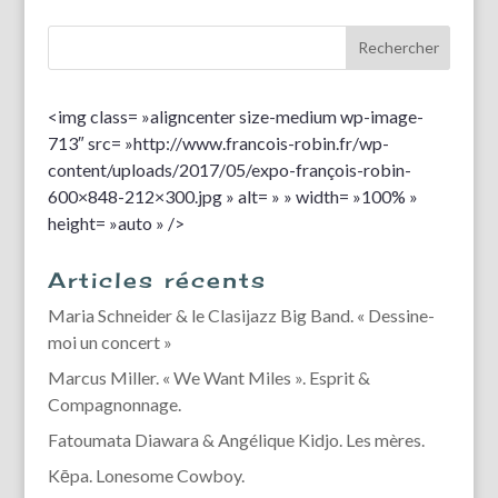
<img class= »aligncenter size-medium wp-image-
713″ src= »http://www.francois-robin.fr/wp-
content/uploads/2017/05/expo-françois-robin-
600×848-212×300.jpg » alt= » » width= »100% »
height= »auto » />
Articles récents
Maria Schneider & le Clasijazz Big Band. « Dessine-
moi un concert »
Marcus Miller. « We Want Miles ». Esprit &
Compagnonnage.
Fatoumata Diawara & Angélique Kidjo. Les mères.
Kēpa. Lonesome Cowboy.