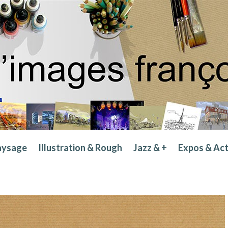
aysage
Illustration & Rough
Jazz & +
Expos & Ac