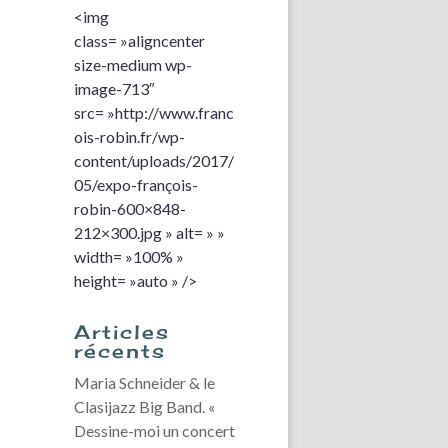
<img
class= »aligncenter
size-medium wp-
image-713″
src= »http://www.franc
ois-robin.fr/wp-
content/uploads/2017/
05/expo-françois-
robin-600×848-
212×300.jpg » alt= » »
width= »100% »
height= »auto » />
Articles
récents
Maria Schneider & le
Clasijazz Big Band. «
Dessine-moi un concert