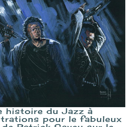
e histoire du Jazz à
strations pour le fabuleux
de Patrick Savey sur le