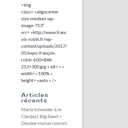
<img
class= »aligncenter
size-medium wp-
image-713″
src= »http://www.franc
ois-robin.fr/wp-
content/uploads/2017/
05/expo-françois-
robin-600×848-
212×300.jpg » alt= » »
width= »100% »
height= »auto » />
Articles
récents
Maria Schneider & le
Clasijazz Big Band. «
Dessine-moi un concert