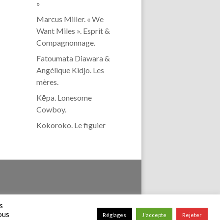
»
Marcus Miller. « We
Want Miles ». Esprit &
Compagnonnage.
Fatoumata Diawara &
Angélique Kidjo. Les
mères.
Kēpa. Lonesome
Cowboy.
Kokoroko. Le figuier
confidentialité
s
vous
Réglages
J'accepte
Rejeter