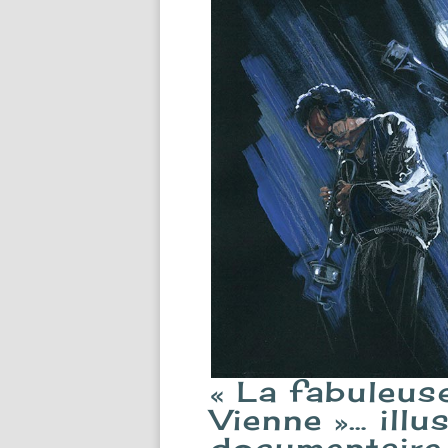
« La fabuleus
Vienne »… illu
documentaire 