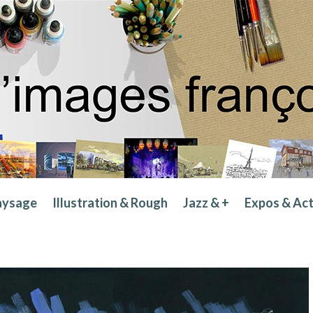
aysage
Illustration & Rough
Jazz & +
Expos & Ac