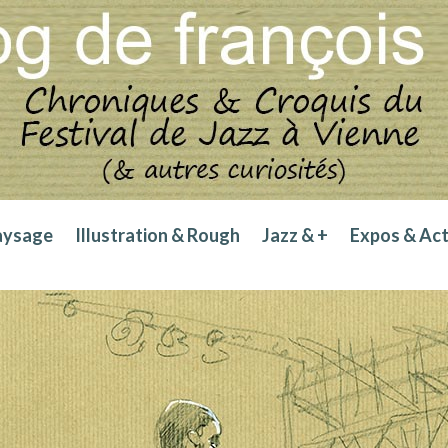
aysage
Illustration & Rough
Jazz & +
Expos & Ac