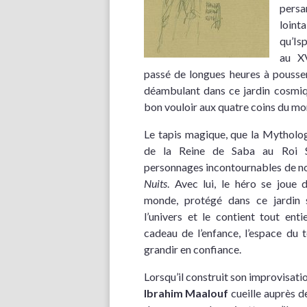
persa
loin
qu’Is
au XV
passé de longues heures à pousser 
déambulant dans ce jardin cosmiqu
bon vouloir aux quatre coins du mon
Le tapis magique, que la Mytholog
de la Reine de Saba au Roi S
personnages incontournables de n
Nuits
. Avec lui, le héro se joue 
monde, protégé dans ce jardin
l’univers et le contient tout ent
cadeau de l’enfance, l’espace du t
grandir en confiance.
Lorsqu’il construit son improvisati
Ibrahim Maalouf
cueille auprès de