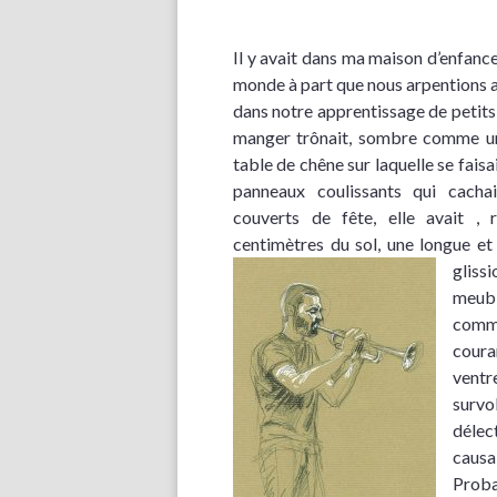
Il y avait dans ma maison d’enfance
monde à part que nous arpentions a
dans notre apprentissage de petits 
manger trônait, sombre comme un 
table de chêne sur laquelle se faisa
panneaux coulissants qui cachai
couverts de fête, elle avait , 
centimètres du sol, une longue et
glissi
meubl
comme
coura
ventr
survol
déle
causa
Proba