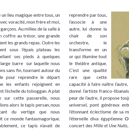
 un lieu magique entre tous, un
reprendre par tous,
vec voracité, mon frère et moi,
l’associe à une
garçons. Au milieu de la salle à
autre, lui donne la
coffre au trésor, une grande
chair de son
ient les grands repas. Outre les
orchestre, le
ent sous l’épais plateau les
transforme en un
reliant ses pieds à quelques
or qui illumine tout
 large barre sur laquelle nous
le théâtre antique.
ons sans fin, tournant
autour du
C’est une qualité
e pour reprendre le départ
rare que cette
 les enfants rejoignent en
capacité à faire naître l’autre
nt l’échelle du toboggan. A plat
donné l’artiste franco-libanai
e sur cette passerelle, nous
peur de l’autre, il propose t
ions alors le tapis persan, nous
universel, pont généreux entr
ctant du vertige que nous
l’étonnant éclectisme de sa
it ce monde fantasmagorique.
l’éternelle diva égyptienne
O
blement, ce tapis n’avait de
concert des
Mille et Une Nuits