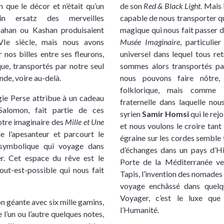
n que le décor et n’était qu’un
de son
Red & Black Light
. Mais 
tain ersatz des merveilles
capable de nous transporter que
pahan ou Kashan produisaient
magique qui nous fait passer 
Ie siècle, mais nous avons
Musée Imaginaire
, particulie
nos billes entre ses fleurons,
universel dans lequel tous ret
e, transportés par notre seul
sommes alors transportés pa
de, voire au-delà.
nous pouvons faire nôtre
folklorique, mais comme 
ie Perse attribue à un cadeau
fraternelle dans laquelle nou
alomon, fait partie de ces
syrien
Samir Homsi
qui le rejoi
otre imaginaire des
Mille et Une
et nous voulons le croire tant 
de l’apesanteur et parcourt le
égraine sur les cordes semble t
 symbolique qui voyage dans
d’échanges dans un pays d’Hi
ier. Cet espace du rêve est le
Porte de la Méditerranée ver
out-est-possible qui nous fait
Tapis, l’invention des nomades q
voyage enchâssé dans quelq
Voyager, c’est le luxe qu
on géante avec six mille gamins,
l’Humanité.
 l’un ou l’autre quelques notes,