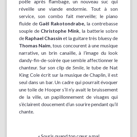
poêle après flambage, un nouveau suc qui
réveille une viande endormie. Tout à son
service, son combo fait merveille; le piano
fluide de
Gaël
Rakotondrabe,
la contrebasse
souple de
Christophe Mink
, la batterie sobre
de
Raphael Chassin
et la guitare très bluesy de
Thomas Naim
, tous concourent à une musique
narrative, un brin canaille, à l’image du look
dandy-fin-de-soirée que semble affectionner le
chanteur. Sur son clip de
Smile
, le tube de Nat
King Cole écrit sur la musique de Chaplin, il est
seul dans un bar. Un cadre qui pourrait évoquer
une toile de Hooper s’il n’y avait le bruissement
de la ville, un papillonnement de visages qui
s’éclairent doucement d’un sourire pendant qu’il
chante.
« Souris quand ton cœur a mal