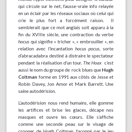
qui circule sur le net, fausse-vraie info relayée
en un éclair par les réseaux sociaux où celui qui
crie le plus fort a forcément raison. Il
semblerait que ce mot anglais soit apparu à la
fin du XVIIIe siècle, une contraction du verbe
hocus
qui signifie « tricher », « embrouiller », en
relation avec l’incantation
hocus pocus
, sorte
d’abracadabra destiné à distraire le spectateur
pendant la réalisation d’un tour.
The Hoax
c’est
aussi le nom du groupe de rock blues que
Hugh
Coltman
forme en 1991 aux côtés de Jesse et
Robin Davey, Jon Amor et Mark Barrett. Une
saine autodérision.
L’autodérision nous rend humains, elle gomme
les artifices et brise les glaces, décape nos
masques et ouvre les cœurs. Elle s’affiche
comme une seconde peau sur le visage de
crooner de Hugh Coltman, façonné par le jeu