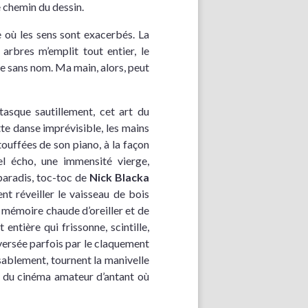
le chemin du dessin.
 où les sens sont exacerbés. La
rbres m’emplit tout entier, le
e sans nom. Ma main, alors, peut
tasque sautillement, cet art du
te danse imprévisible, les mains
ouffées de son piano, à la façon
nel écho, une immensité vierge,
paradis, toc-toc de
Nick Blacka
ent réveiller le vaisseau de bois
e mémoire chaude d’oreiller et de
 entière qui frissonne, scintille,
aversée parfois par le claquement
ssablement, tournent la manivelle
e du cinéma amateur d’antant où