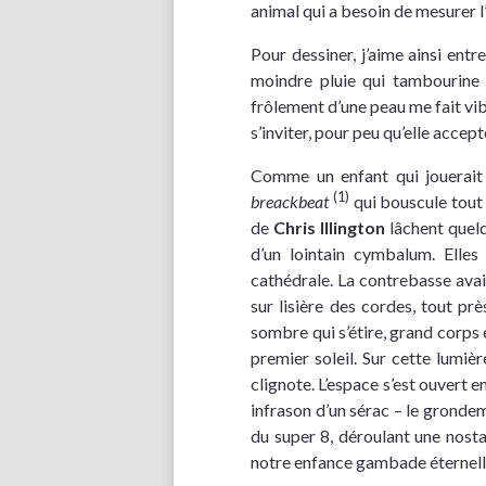
animal qui a besoin de mesurer l’u
Pour dessiner, j’aime ainsi en
moindre pluie qui tambourine 
frôlement d’une peau me fait vi
s’inviter, pour peu qu’elle accep
Comme un enfant qui jouerait 
(1)
breackbeat
qui bouscule tout 
de
Chris Illington
lâchent quelq
d’un lointain cymbalum. Elles 
cathédrale. La contrebasse ava
sur lisière des cordes, tout prè
sombre qui s’étire, grand corps 
premier soleil. Sur cette lumière
clignote. L’espace s’est ouvert 
infrason d’un sérac – le gron
du super 8, déroulant une nost
notre enfance gambade éternell