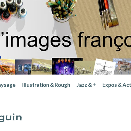
aysage
Illustration & Rough
Jazz & +
Expos & Ac
guin