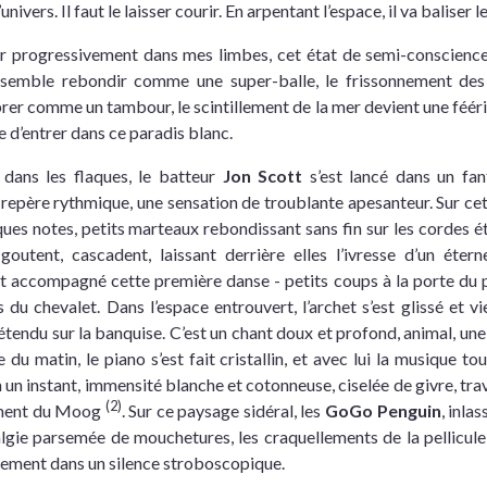
nivers. Il faut le laisser courir. En arpentant l’espace, il va baliser 
trer progressivement dans mes limbes, cet état de semi-conscience
semble rebondir comme une super-balle, le frissonnement des a
brer comme un tambour, le scintillement de la mer devient une fééri
te d’entrer dans ce paradis blanc.
dans les flaques, le batteur
Jon Scott
s’est lancé dans un fan
repère rythmique, une sensation de troublante apesanteur. Sur cet
ues notes, petits marteaux rebondissant sans fin sur les cordes ét
goutent, cascadent, laissant derrière elles l’ivresse d’un éter
it accompagné cette première danse - petits coups à la porte du 
s du chevalet. Dans l’espace entrouvert, l’archet s’est glissé et vi
étendu sur la banquise. C’est un chant doux et profond, animal, un
 du matin, le piano s’est fait cristallin, et avec lui la musique tout
en un instant, immensité blanche et cotonneuse, ciselée de givre, tr
(2)
dement du Moog
. Sur ce paysage sidéral, les
GoGo Penguin
, inla
algie parsemée de mouchetures, les craquellements de la pellicul
ement dans un silence stroboscopique.