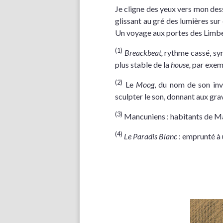
Je cligne des yeux vers mon dess
glissant au gré des lumières s
Un voyage aux portes des Limbes
(1)
Breackbeat,
rythme cassé, syn
plus stable de la
house,
par exem
(2)
Le
Moog
, du nom de son inv
sculpter le son, donnant aux gra
(3)
Mancuniens : habitants de M
(4)
Le Paradis Blanc
: emprunté à 