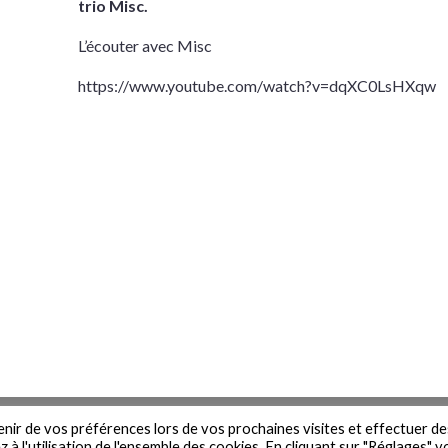
trio Misc.
L’écouter avec Misc
https://www.youtube.com/watch?v=dqXC0LsHXqw
n du site
Contact
Newsletter
Mentions légales
Politique de 
venir de vos préférences lors de vos prochaines visites et effectuer de
à l'utilisation de l'ensemble des cookies. En cliquant sur "Réglages" 