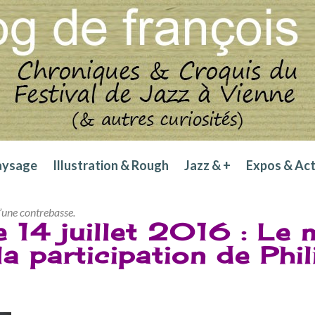
aysage
Illustration & Rough
Jazz & +
Expos & Ac
d’une contrebasse.
e 14 juillet 2016 : Le
 la participation de P