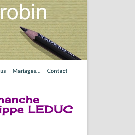
tus
Mariages…
Contact
 manche
hilippe LEDUC