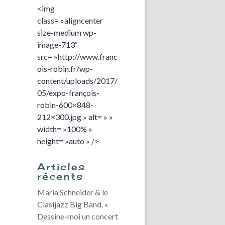
<img
class= »aligncenter
size-medium wp-
image-713″
src= »http://www.franc
ois-robin.fr/wp-
content/uploads/2017/
05/expo-françois-
robin-600×848-
212×300.jpg » alt= » »
width= »100% »
height= »auto » />
Articles
récents
Maria Schneider & le
Clasijazz Big Band. «
Dessine-moi un concert