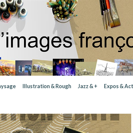
aysage
Illustration & Rough
Jazz & +
Expos & Ac