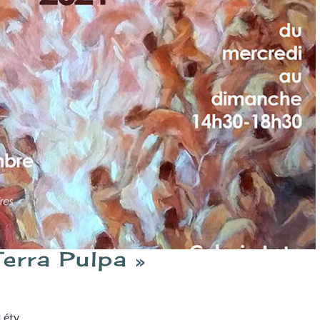
Terra Pulpa »
 Léty