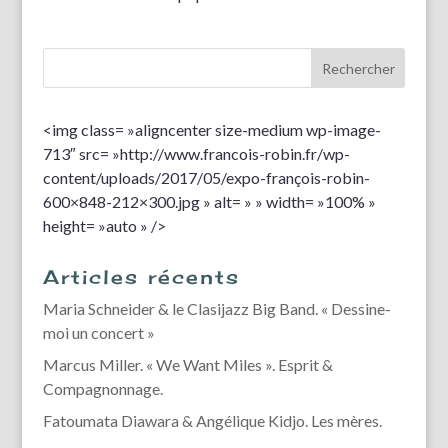
<img class= »aligncenter size-medium wp-image-
713″ src= »http://www.francois-robin.fr/wp-
content/uploads/2017/05/expo-françois-robin-
600×848-212×300.jpg » alt= » » width= »100% »
height= »auto » />
Articles récents
Maria Schneider & le Clasijazz Big Band. « Dessine-
moi un concert »
Marcus Miller. « We Want Miles ». Esprit &
Compagnonnage.
Fatoumata Diawara & Angélique Kidjo. Les mères.