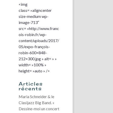
<img
class= »aligncenter
size-medium wp-
image-713″
src= »http://www.franc
ois-robin.fr/wp-
content/uploads/2017/
05/expo-françois-
robin-600×848-
212×300.jpg » alt= » »
width= »100% »
height= »auto » />
Articles
récents
Maria Schneider & le
Clasijazz Big Band. «
Dessine-moi un concert