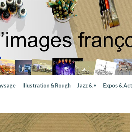
aysage
Illustration & Rough
Jazz & +
Expos & Ac