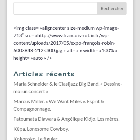
<img class= »aligncenter size-medium wp-image-
713″ src= »http://www.francois-robin.fr/wp-
content/uploads/2017/05/expo-françois-robin-
600×848-212×300.jpg » alt= » » width= »100% »
height= »auto » />
Articles récents
Maria Schneider & le Clasijazz Big Band. « Dessine-
moi un concert »
Marcus Miller. « We Want Miles ». Esprit &
Compagnonnage.
Fatoumata Diawara & Angélique Kidjo. Les mères.
Kēpa. Lonesome Cowboy.
Kokoroko. Le figuier