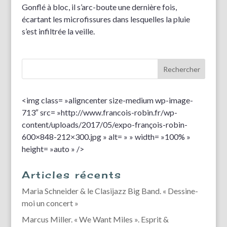
Gonflé à bloc, il s’arc-boute une dernière fois,
écartant les microfissures dans lesquelles la pluie
s’est infiltrée la veille.
<img class= »aligncenter size-medium wp-image-
713″ src= »http://www.francois-robin.fr/wp-
content/uploads/2017/05/expo-françois-robin-
600×848-212×300.jpg » alt= » » width= »100% »
height= »auto » />
Articles récents
Maria Schneider & le Clasijazz Big Band. « Dessine-
moi un concert »
Marcus Miller. « We Want Miles ». Esprit &