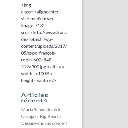
<img
class= »aligncenter
size-medium wp-
image-713″
src= »http://www.franc
ois-robin.fr/wp-
content/uploads/2017/
05/expo-françois-
robin-600×848-
212×300.jpg » alt= » »
width= »100% »
height= »auto » />
Articles
récents
Maria Schneider & le
Clasijazz Big Band. «
Dessine-moi un concert