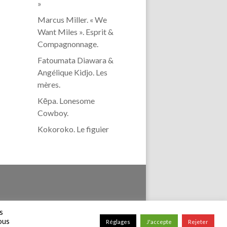
»
Marcus Miller. « We
Want Miles ». Esprit &
Compagnonnage.
Fatoumata Diawara &
Angélique Kidjo. Les
mères.
Kēpa. Lonesome
Cowboy.
Kokoroko. Le figuier
confidentialité
s
vous
Réglages
J'accepte
Rejeter