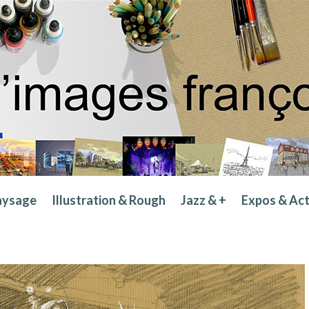
aysage
Illustration & Rough
Jazz & +
Expos & Ac