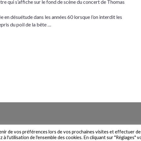
itre qui s’affiche sur le fond de scène du concert de Thomas
 en désuétude dans les années 60 lorsque l’on interdit les
epris du poil de la bête …
n du site
Contact
Newsletter
Mentions légales
Politique de 
venir de vos préférences lors de vos prochaines visites et effectuer de
à l'utilisation de l'ensemble des cookies. En cliquant sur "Réglages" 