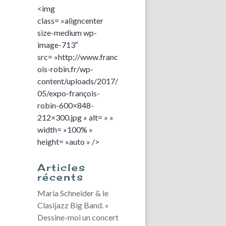
<img
class= »aligncenter
size-medium wp-
image-713″
src= »http://www.franc
ois-robin.fr/wp-
content/uploads/2017/
05/expo-françois-
robin-600×848-
212×300.jpg » alt= » »
width= »100% »
height= »auto » />
Articles
récents
Maria Schneider & le
Clasijazz Big Band. «
Dessine-moi un concert