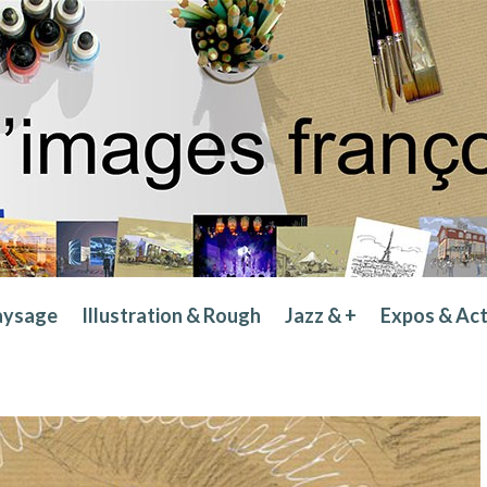
aysage
Illustration & Rough
Jazz & +
Expos & Ac