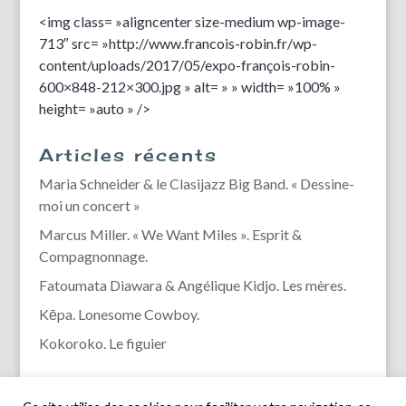
<img class= »aligncenter size-medium wp-image-
713″ src= »http://www.francois-robin.fr/wp-
content/uploads/2017/05/expo-françois-robin-
600×848-212×300.jpg » alt= » » width= »100% »
height= »auto » />
Articles récents
Maria Schneider & le Clasijazz Big Band. « Dessine-
moi un concert »
Marcus Miller. « We Want Miles ». Esprit &
Compagnonnage.
Fatoumata Diawara & Angélique Kidjo. Les mères.
Kēpa. Lonesome Cowboy.
Kokoroko. Le figuier