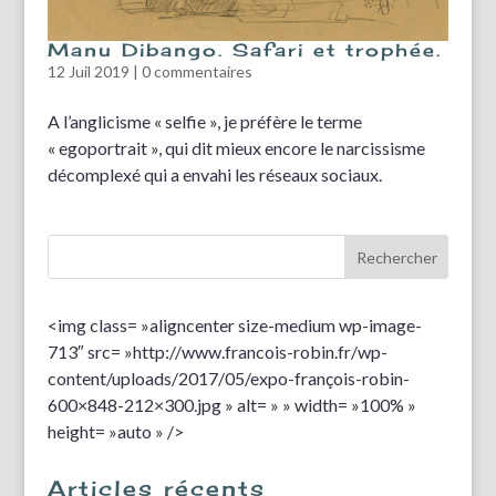
Manu Dibango. Safari et trophée.
12 Juil 2019
|
0 commentaires
A l’anglicisme « selfie », je préfère le terme
« egoportrait », qui dit mieux encore le narcissisme
décomplexé qui a envahi les réseaux sociaux.
<img class= »aligncenter size-medium wp-image-
713″ src= »http://www.francois-robin.fr/wp-
content/uploads/2017/05/expo-françois-robin-
600×848-212×300.jpg » alt= » » width= »100% »
height= »auto » />
Articles récents