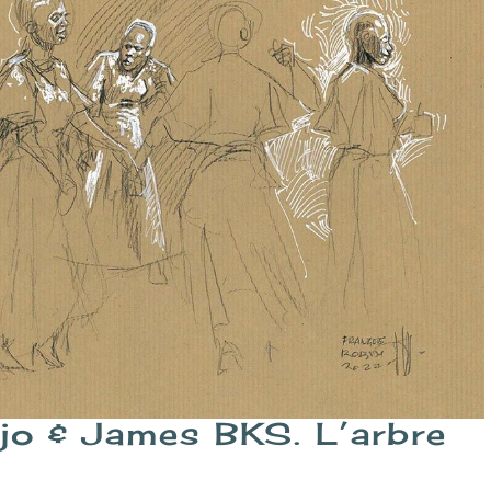
jo & James BKS. L’arbre