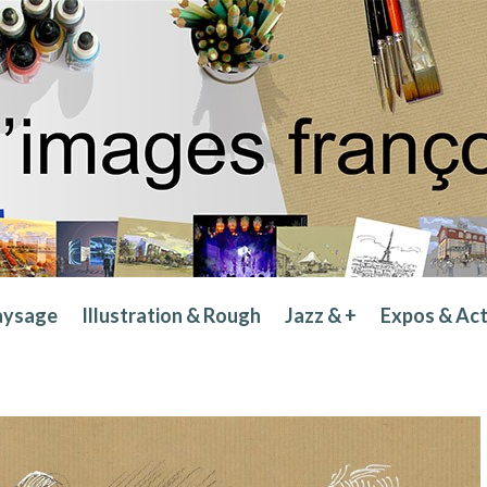
aysage
Illustration & Rough
Jazz & +
Expos & Ac