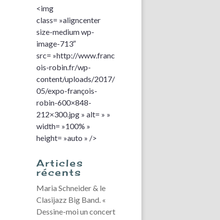
<img
class= »aligncenter
size-medium wp-
image-713″
src= »http://www.franc
ois-robin.fr/wp-
content/uploads/2017/
05/expo-françois-
robin-600×848-
212×300.jpg » alt= » »
width= »100% »
height= »auto » />
Articles
récents
Maria Schneider & le
Clasijazz Big Band. «
Dessine-moi un concert