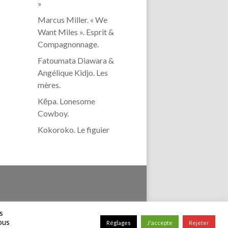
»
Marcus Miller. « We
Want Miles ». Esprit &
Compagnonnage.
Fatoumata Diawara &
Angélique Kidjo. Les
mères.
Kēpa. Lonesome
Cowboy.
Kokoroko. Le figuier
confidentialité
s
vous
Réglages
J'accepte
Rejeter