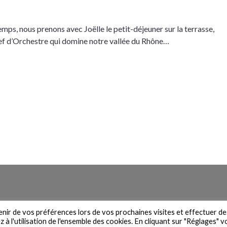
mps, nous prenons avec Joëlle le petit-déjeuner sur la terrasse,
hef d’Orchestre qui domine notre vallée du Rhône…
n du site
Contact
Newsletter
Mentions légales
Politique de 
venir de vos préférences lors de vos prochaines visites et effectuer de
à l'utilisation de l'ensemble des cookies. En cliquant sur "Réglages" 