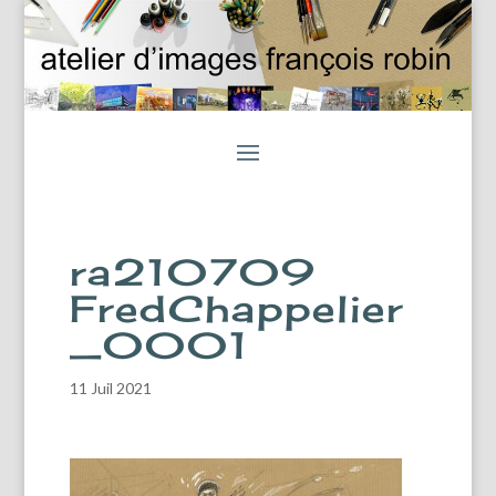
ra210709
FredChappelier
_0001
11 Juil 2021